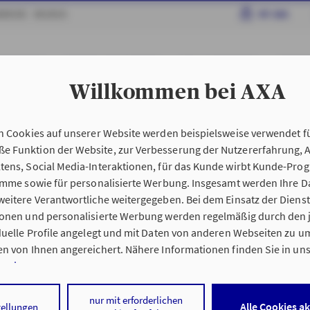
RRIERE
MEDIEN
MY AXA
AHRZEUGE
HAFTPFLICHT & RECHT
HAUS & WOHNUNG
GESUN
Willkommen bei AXA
itsversicherung
n Cookies auf unserer Website werden beispielsweise verwendet fü
rsicherung von AXA
Ei
 Funktion der Website, zur Verbesserung der Nutzererfahrung, 
tens, Social Media-Interaktionen, für das Kunde wirbt Kunde-Pro
3,55 € im Monat
So hab
ramme sowie für personalisierte Werbung. Insgesamt werden Ihre D
eitere Verantwortliche weitergegeben. Bei dem Einsatz der Dienste
, angestellt, 1.000 € 
ionen und personalisierte Werbung werden regelmäßig durch den 
iduelle Profile angelegt und mit Daten von anderen Webseiten zu 
ahre, Zahlbeitrag nac
n von Ihnen angereichert. Nähere Informationen finden Sie in un
nweisen
.
 auf „Alle Cookies akzeptieren" stimmen Sie für alle nicht technisc
nur mit erforderlichen
Alle Cookies a
tellungen