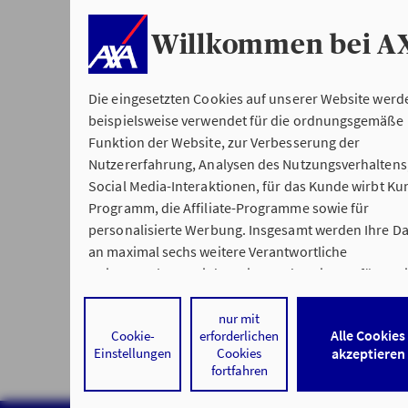
Willkommen bei A
Die eingesetzten Cookies auf unserer Website werd
beispielsweise verwendet für die ordnungsgemäße
Funktion der Website, zur Verbesserung der
Nutzererfahrung, Analysen des Nutzungsverhaltens
Social Media-Interaktionen, für das Kunde wirbt Ku
Programm, die Affiliate-Programme sowie für
personalisierte Werbung. Insgesamt werden Ihre D
an maximal sechs weitere Verantwortliche
weitergegeben. Bei dem Einsatz der Dienste für Soci
Media-Interaktionen und personalisierte Werbung
werden regelmäßig durch den jeweiligen Anbieter
nur mit
Alle Cookies
Cookie-
erforderlichen
individuelle Profile angelegt und mit Daten von and
Einstellungen
Cookies
akzeptieren
Webseiten zu umfassenden Nutzungsprofilen von I
fortfahren
angereichert. Nähere Informationen finden Sie in
unseren
Datenschutzhinweisen
.