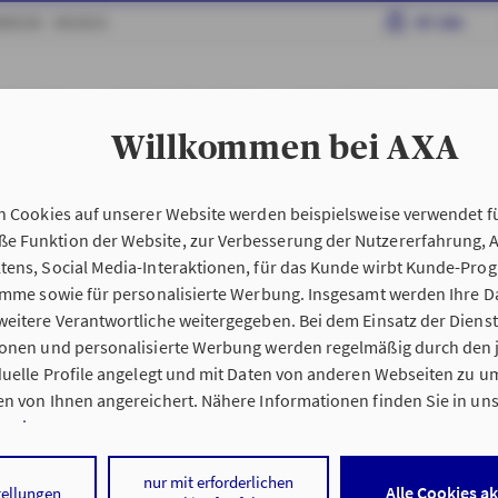
RRIERE
MEDIEN
MY AXA
AHRZEUGE
HAFTPFLICHT & RECHT
HAUS & WOHNUNG
GESUN
Willkommen bei AXA
cherung
n Cookies auf unserer Website werden beispielsweise verwendet fü
ng
Flexibel bis 15.000€
 Funktion der Website, zur Verbesserung der Nutzererfahrung, 
tens, Social Media-Interaktionen, für das Kunde wirbt Kunde-Pro
ramme sowie für personalisierte Werbung. Insgesamt werden Ihre D
eitere Verantwortliche weitergegeben. Bei dem Einsatz der Dienste
ionen und personalisierte Werbung werden regelmäßig durch den 
iduelle Profile angelegt und mit Daten von anderen Webseiten zu 
n von Ihnen angereichert. Nähere Informationen finden Sie in un
nweisen
.
 auf „Alle Cookies akzeptieren" stimmen Sie für alle nicht technisc
nur mit erforderlichen
Alle Cookies a
tellungen