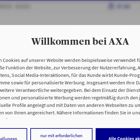
RRIERE
MEDIEN
MY AXA
AHRZEUGE
HAFTPFLICHT & RECHT
HAUS & WOHNUNG
GESUN
Willkommen bei AXA
n Cookies auf unserer Website werden beispielsweise verwendet fü
anzielle Absicherung b
 Funktion der Website, zur Verbesserung der Nutzererfahrung, 
tens, Social Media-Interaktionen, für das Kunde wirbt Kunde-Pro
ramme sowie für personalisierte Werbung. Insgesamt werden Ihre D
eitere Verantwortliche weitergegeben. Bei dem Einsatz der Dienste
ionen und personalisierte Werbung werden regelmäßig durch den 
iduelle Profile angelegt und mit Daten von anderen Webseiten zu 
n von Ihnen angereichert. Nähere Informationen finden Sie in un
nweisen
.
 auf „Alle Cookies akzeptieren" stimmen Sie für alle nicht technisc
nur mit erforderlichen
Alle Cookies a
tellungen