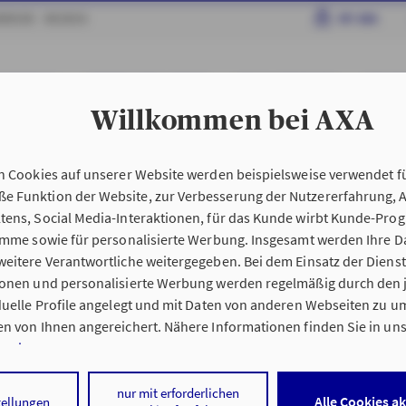
RRIERE
MEDIEN
MY AXA
AHRZEUGE
HAFTPFLICHT & RECHT
HAUS & WOHNUNG
GESUN
Willkommen bei AXA
icherung
n Cookies auf unserer Website werden beispielsweise verwendet fü
sicherung
Beim Arzt wi
 Funktion der Website, zur Verbesserung der Nutzererfahrung, 
tens, Social Media-Interaktionen, für das Kunde wirbt Kunde-Pro
ramme sowie für personalisierte Werbung. Insgesamt werden Ihre D
eitere Verantwortliche weitergegeben. Bei dem Einsatz der Dienste
ionen und personalisierte Werbung werden regelmäßig durch den 
iduelle Profile angelegt und mit Daten von anderen Webseiten zu 
n von Ihnen angereichert. Nähere Informationen finden Sie in un
nweisen
.
 auf „Alle Cookies akzeptieren" stimmen Sie für alle nicht technisc
nur mit erforderlichen
Alle Cookies a
tellungen