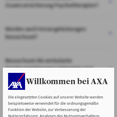
Zusatzversicherung Psychotherapien?
Werden auch Vorsorgeleistungen
bezuschusst?
Bezuschusst die ambulante
Zusatzversicherung Leistungen vom
Privatarzt?
Willkommen bei AXA
Die eingesetzten Cookies auf unserer Website werden
beispielsweise verwendet für die ordnungsgemäße
Funktion der Website, zur Verbesserung der
Nutzererfahrung, Analysen des Nutzungsverhaltens,