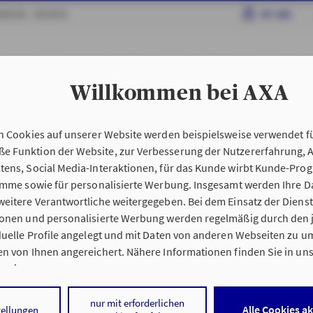
RRIERE
MEDIEN
MY AXA
AHRZEUGE
HAFTPFLICHT & RECHT
HAUS & WOHNUNG
GESUN
Willkommen bei AXA
icherung
n Cookies auf unserer Website werden beispielsweise verwendet fü
sicherung
Beim Arzt wi
 Funktion der Website, zur Verbesserung der Nutzererfahrung, 
tens, Social Media-Interaktionen, für das Kunde wirbt Kunde-Pro
ramme sowie für personalisierte Werbung. Insgesamt werden Ihre D
eitere Verantwortliche weitergegeben. Bei dem Einsatz der Dienste
ionen und personalisierte Werbung werden regelmäßig durch den 
iduelle Profile angelegt und mit Daten von anderen Webseiten zu 
n von Ihnen angereichert. Nähere Informationen finden Sie in un
nweisen
.
 auf „Alle Cookies akzeptieren" stimmen Sie für alle nicht technisc
nur mit erforderlichen
Alle Cookies a
tellungen