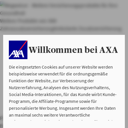
Weitere Produkte von AXA
Zahnzusatzversicherung
Ambulante Zusatzversicherung
*
Willkommen bei AXA
Der Preis bezieht sich auf eine 20-jährige Person.
Die eingesetzten Cookies auf unserer Website werden
beispielsweise verwendet für die ordnungsgemäße
Funktion der Website, zur Verbesserung der
Nutzererfahrung, Analysen des Nutzungsverhaltens,
Social Media-Interaktionen, für das Kunde wirbt Kunde-
Programm, die Affiliate-Programme sowie für
personalisierte Werbung. Insgesamt werden Ihre Daten
an maximal sechs weitere Verantwortliche
Private Haftpflichtversicherung
Hausratversicherung
weitergegeben. Bei dem Einsatz der Dienste für Social
Berufsunfähigkeitsversicherung
Kfz-Versicherung