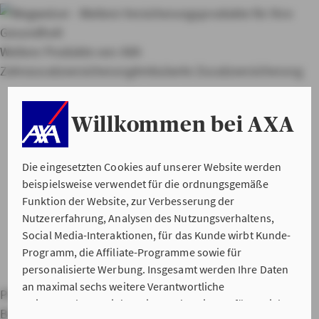
Weitere Produkte von AXA
Zahnzusatzversicherung
Ambulante Zusatzversicherung
*
Willkommen bei AXA
Der Preis bezieht sich auf eine 20-jährige Person.
Die eingesetzten Cookies auf unserer Website werden
beispielsweise verwendet für die ordnungsgemäße
Funktion der Website, zur Verbesserung der
Nutzererfahrung, Analysen des Nutzungsverhaltens,
Social Media-Interaktionen, für das Kunde wirbt Kunde-
Programm, die Affiliate-Programme sowie für
personalisierte Werbung. Insgesamt werden Ihre Daten
an maximal sechs weitere Verantwortliche
Private Haftpflichtversicherung
Hausratversicherung
weitergegeben. Bei dem Einsatz der Dienste für Social
Berufsunfähigkeitsversicherung
Kfz-Versicherung