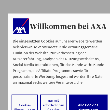
Willkommen bei AXA
Die eingesetzten Cookies auf unserer Website werden
beispielsweise verwendet für die ordnungsgemäße
Funktion der Website, zur Verbesserung der
Nutzererfahrung, Analysen des Nutzungsverhaltens,
Social Media-Interaktionen, für das Kunde wirbt Kunde-
Programm, die Affiliate-Programme sowie für
personalisierte Werbung. Insgesamt werden Ihre Daten
an maximal sechs weitere Verantwortliche
weitergegeben. Bei dem Einsatz der Dienste für Social
Media-Interaktionen und personalisierte Werbung
werden regelmäßig durch den jeweiligen Anbieter
nur mit
Alle Cookies
Cookie-
erforderlichen
individuelle Profile angelegt und mit Daten von anderen
Einstellungen
Cookies
akzeptieren