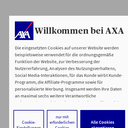
Willkommen bei AXA
Die eingesetzten Cookies auf unserer Website werden
beispielsweise verwendet für die ordnungsgemäße
Funktion der Website, zur Verbesserung der
Nutzererfahrung, Analysen des Nutzungsverhaltens,
Social Media-Interaktionen, für das Kunde wirbt Kunde-
Programm, die Affiliate-Programme sowie für
personalisierte Werbung. Insgesamt werden Ihre Daten
an maximal sechs weitere Verantwortliche
weitergegeben. Bei dem Einsatz der Dienste für Social
Media-Interaktionen und personalisierte Werbung
werden regelmäßig durch den jeweiligen Anbieter
nur mit
Alle Cookies
Cookie-
erforderlichen
individuelle Profile angelegt und mit Daten von anderen
Einstellungen
Cookies
akzeptieren