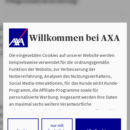
Pflegezusatzversicherung?
Willkommen bei AXA
Weitere Versicherungen von AXA
Zahnzusatzversicherung
Stationäre Zusatzversicherung
Die eingesetzten Cookies auf unserer Website werden
beispielsweise verwendet für die ordnungsgemäße
Funktion der Website, zur Verbesserung der
Nutzererfahrung, Analysen des Nutzungsverhaltens,
Social Media-Interaktionen, für das Kunde wirbt Kunde-
Programm, die Affiliate-Programme sowie für
personalisierte Werbung. Insgesamt werden Ihre Daten
an maximal sechs weitere Verantwortliche
Private Haftpflichtversicherung
Hausratversicherung
weitergegeben. Bei dem Einsatz der Dienste für Social
Berufsunfähigkeitsversicherung
Kfz-Versicherung
Media-Interaktionen und personalisierte Werbung
Gebäudeversicherung
Service Apps
Versicherungslexikon
werden regelmäßig durch den jeweiligen Anbieter
nur mit