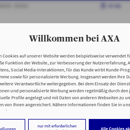
RRIERE
MEDIEN
MY AXA
AHRZEUGE
HAFTPFLICHT & RECHT
HAUS & WOHNUNG
GESUN
Willkommen bei AXA
herung
n Cookies auf unserer Website werden beispielsweise verwendet fü
cherung
Premiumschutz
 Funktion der Website, zur Verbesserung der Nutzererfahrung, 
tens, Social Media-Interaktionen, für das Kunde wirbt Kunde-Pro
ramme sowie für personalisierte Werbung. Insgesamt werden Ihre D
 ausgezeichneten Schutz abschließen
Status als Privatpatien
eitere Verantwortliche weitergegeben. Bei dem Einsatz der Dienste
ionen und personalisierte Werbung werden regelmäßig durch den 
iduelle Profile angelegt und mit Daten von anderen Webseiten zu 
n von Ihnen angereichert. Nähere Informationen finden Sie in un
nweisen
.
 auf „Alle Cookies akzeptieren" stimmen Sie für alle nicht technisc
nur mit erforderlichen
Alle Cookies a
tellungen