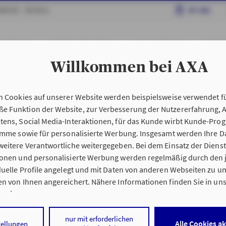
RRIERE
MEDIEN
MY AXA
AHRZEUGE
HAFTPFLICHT & RECHT
HAUS & WOHNUNG
GESUN
Willkommen bei AXA
n Cookies auf unserer Website werden beispielsweise verwendet fü
koffer
Ihre neue AXA R
 Funktion der Website, zur Verbesserung der Nutzererfahrung, 
tens, Social Media-Interaktionen, für das Kunde wirbt Kunde-Pro
ramme sowie für personalisierte Werbung. Insgesamt werden Ihre D
eitere Verantwortliche weitergegeben. Bei dem Einsatz der Dienste
ionen und personalisierte Werbung werden regelmäßig durch den 
iduelle Profile angelegt und mit Daten von anderen Webseiten zu 
n von Ihnen angereichert. Nähere Informationen finden Sie in un
nweisen
.
 auf „Alle Cookies akzeptieren" stimmen Sie für alle nicht technisc
nur mit erforderlichen
Alle Cookies a
tellungen