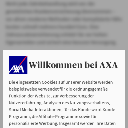
Nicht jede Zahnbehandlung wird von der
gesetzlichen Krankenversicherung übernommen –
vor allem moderne Methoden oder komplizierte Fälle
kosten schnell mehrere hundert Euro. Eine
Zahnzusatzversicherung schützt Sie vor hohen
Eigenanteilen und sichert eine bessere Versorgung.
ZAHNBEHANDLUNGEN
Willkommen bei AXA
Die eingesetzten Cookies auf unserer Website werden
beispielsweise verwendet für die ordnungsgemäße
Funktion der Website, zur Verbesserung der
Nutzererfahrung, Analysen des Nutzungsverhaltens,
Social Media-Interaktionen, für das Kunde wirbt Kunde-
Programm, die Affiliate-Programme sowie für
personalisierte Werbung. Insgesamt werden Ihre Daten