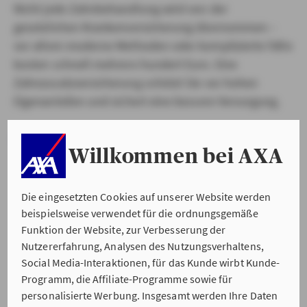
Nicht jede Zahnbehandlung wird von der
gesetzlichen Krankenversicherung übernommen –
vor allem moderne Methoden oder komplizierte Fälle
kosten schnell mehrere hundert Euro. Eine
Zahnzusatzversicherung schützt Sie vor hohen
Eigenanteilen und sichert eine bessere Versorgung.
ZAHNBEHANDLUNGEN
Willkommen bei AXA
Die eingesetzten Cookies auf unserer Website werden
beispielsweise verwendet für die ordnungsgemäße
Funktion der Website, zur Verbesserung der
Nutzererfahrung, Analysen des Nutzungsverhaltens,
Social Media-Interaktionen, für das Kunde wirbt Kunde-
Programm, die Affiliate-Programme sowie für
personalisierte Werbung. Insgesamt werden Ihre Daten