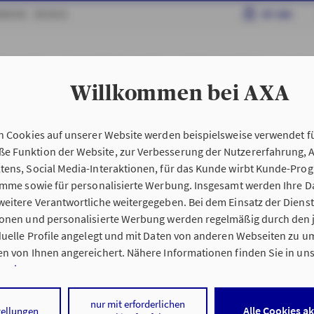
RRIERE
MEDIEN
MY AXA
AHRZEUGE
HAFTPFLICHT & RECHT
HAUS & WOHNUNG
GESUN
Willkommen bei AXA
nakte (ePA)
n Cookies auf unserer Website werden beispielsweise verwendet fü
enakte (ePA)
Die ePA-A
 Funktion der Website, zur Verbesserung der Nutzererfahrung, 
tens, Social Media-Interaktionen, für das Kunde wirbt Kunde-Pro
ganisiert
ramme sowie für personalisierte Werbung. Insgesamt werden Ihre D
eitere Verantwortliche weitergegeben. Bei dem Einsatz der Dienste
ionen und personalisierte Werbung werden regelmäßig durch den 
iduelle Profile angelegt und mit Daten von anderen Webseiten zu 
n von Ihnen angereichert. Nähere Informationen finden Sie in un
nweisen
.
 auf „Alle Cookies akzeptieren" stimmen Sie für alle nicht technisc
nur mit erforderlichen
Alle Cookies a
tellungen