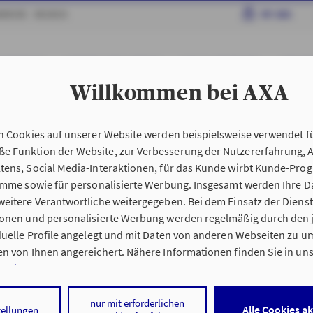
RRIERE
MEDIEN
MY AXA
AHRZEUGE
HAFTPFLICHT & RECHT
HAUS & WOHNUNG
GESUN
Willkommen bei AXA
nakte (ePA)
n Cookies auf unserer Website werden beispielsweise verwendet fü
enakte (ePA)
Die ePA-A
 Funktion der Website, zur Verbesserung der Nutzererfahrung, 
tens, Social Media-Interaktionen, für das Kunde wirbt Kunde-Pro
ganisiert
ramme sowie für personalisierte Werbung. Insgesamt werden Ihre D
eitere Verantwortliche weitergegeben. Bei dem Einsatz der Dienste
ionen und personalisierte Werbung werden regelmäßig durch den 
iduelle Profile angelegt und mit Daten von anderen Webseiten zu 
n von Ihnen angereichert. Nähere Informationen finden Sie in un
nweisen
.
 auf „Alle Cookies akzeptieren" stimmen Sie für alle nicht technisc
nur mit erforderlichen
Alle Cookies a
tellungen