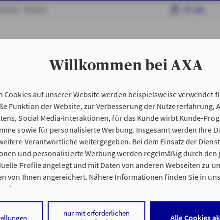
RRIERE
MEDIEN
MY AXA
AHRZEUGE
HAFTPFLICHT & RECHT
HAUS & WOHNUNG
GESUN
Willkommen bei AXA
nakte (ePA)
n Cookies auf unserer Website werden beispielsweise verwendet fü
enakte (ePA)
Die ePA-A
 Funktion der Website, zur Verbesserung der Nutzererfahrung, 
tens, Social Media-Interaktionen, für das Kunde wirbt Kunde-Pro
ganisiert
ramme sowie für personalisierte Werbung. Insgesamt werden Ihre D
eitere Verantwortliche weitergegeben. Bei dem Einsatz der Dienste
ionen und personalisierte Werbung werden regelmäßig durch den 
iduelle Profile angelegt und mit Daten von anderen Webseiten zu 
n von Ihnen angereichert. Nähere Informationen finden Sie in un
nweisen
.
 auf „Alle Cookies akzeptieren" stimmen Sie für alle nicht technisc
nur mit erforderlichen
Alle Cookies a
tellungen