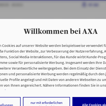
RRIERE
MEDIEN
MY AXA
AHRZEUGE
HAFTPFLICHT & RECHT
HAUS & WOHNUNG
GESUN
Willkommen bei AXA
nakte (ePA)
n Cookies auf unserer Website werden beispielsweise verwendet fü
enakte (ePA)
Die ePA-A
 Funktion der Website, zur Verbesserung der Nutzererfahrung, 
tens, Social Media-Interaktionen, für das Kunde wirbt Kunde-Pro
ganisiert
ramme sowie für personalisierte Werbung. Insgesamt werden Ihre D
eitere Verantwortliche weitergegeben. Bei dem Einsatz der Dienste
ionen und personalisierte Werbung werden regelmäßig durch den 
iduelle Profile angelegt und mit Daten von anderen Webseiten zu 
n von Ihnen angereichert. Nähere Informationen finden Sie in un
nweisen
.
 auf „Alle Cookies akzeptieren" stimmen Sie für alle nicht technisc
nur mit erforderlichen
Alle Cookies a
tellungen