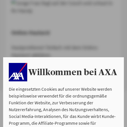
Online-Hautarzt
Hautprobleme? Einfach mit dem Online-
Hautarzt abklären
Willkommen bei AXA
ONLINE-HAUTARZT
Die eingesetzten Cookies auf unserer Website werden
beispielsweise verwendet für die ordnungsgemäße
Funktion der Website, zur Verbesserung der
Nutzererfahrung, Analysen des Nutzungsverhaltens,
Social Media-Interaktionen, für das Kunde wirbt Kunde-
Programm, die Affiliate-Programme sowie für