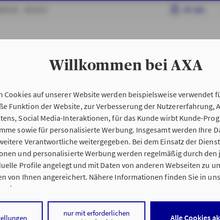
RRIERE
MEDIEN
MY AXA
AHRZEUGE
HAFTPFLICHT & RECHT
HAUS & WOHNUNG
GESUN
Willkommen bei AXA
n Cookies auf unserer Website werden beispielsweise verwendet fü
r direkte Draht für I
 Funktion der Website, zur Verbesserung der Nutzererfahrung, 
tens, Social Media-Interaktionen, für das Kunde wirbt Kunde-Pro
ramme sowie für personalisierte Werbung. Insgesamt werden Ihre D
eitere Verantwortliche weitergegeben. Bei dem Einsatz der Dienste
ionen und personalisierte Werbung werden regelmäßig durch den 
iduelle Profile angelegt und mit Daten von anderen Webseiten zu 
n von Ihnen angereichert. Nähere Informationen finden Sie in un
nweisen
.
 auf „Alle Cookies akzeptieren" stimmen Sie für alle nicht technisc
nur mit erforderlichen
Alle Cookies a
tellungen