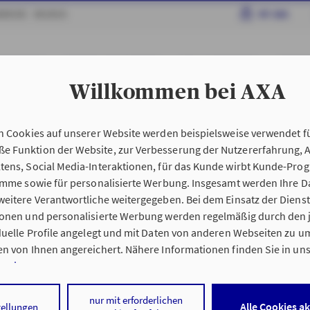
RRIERE
MEDIEN
MY AXA
AHRZEUGE
HAFTPFLICHT & RECHT
HAUS & WOHNUNG
GESUN
Willkommen bei AXA
n Cookies auf unserer Website werden beispielsweise verwendet fü
 Sie da, wenn Sie ihn 
 Funktion der Website, zur Verbesserung der Nutzererfahrung, 
tens, Social Media-Interaktionen, für das Kunde wirbt Kunde-Pro
ramme sowie für personalisierte Werbung. Insgesamt werden Ihre D
eitere Verantwortliche weitergegeben. Bei dem Einsatz der Dienste
ionen und personalisierte Werbung werden regelmäßig durch den 
iduelle Profile angelegt und mit Daten von anderen Webseiten zu 
n von Ihnen angereichert. Nähere Informationen finden Sie in un
nweisen
.
 auf „Alle Cookies akzeptieren" stimmen Sie für alle nicht technisc
nur mit erforderlichen
Alle Cookies a
tellungen