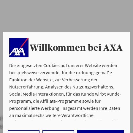
Pflegewissen bieten zudem einen umfassenden Überblick
zum Thema Pflege:
Pflegeberatungsstellen
Pflegeformen
Unterstützung für
Pflegeangehörige
Vorsorgevollmacht,
Betreuungsverfügung, Patientenverfügung & Digitaler
Willkommen bei AXA
Nachlass
Sterbebegleitung, Hospiz &
Palliativmedizin
Definition Pflege & Pflegelexikon
Pflegeratgeber
Die eingesetzten Cookies auf unserer Website werden
beispielsweise verwendet für die ordnungsgemäße
Funktion der Website, zur Verbesserung der
Nutzererfahrung, Analysen des Nutzungsverhaltens,
Social Media-Interaktionen, für das Kunde wirbt Kunde-
Programm, die Affiliate-Programme sowie für
personalisierte Werbung. Insgesamt werden Ihre Daten
an maximal sechs weitere Verantwortliche
Private Haftpflichtversicherung
Hausratversicherung
weitergegeben. Bei dem Einsatz der Dienste für Social
Berufsunfähigkeitsversicherung
Kfz-Versicherung
Media-Interaktionen und personalisierte Werbung