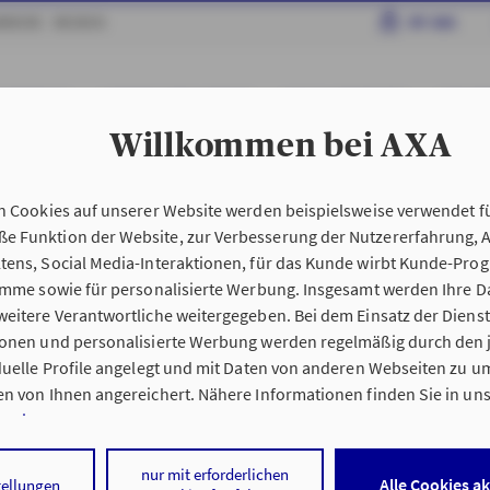
RRIERE
MEDIEN
MY AXA
AHRZEUGE
HAFTPFLICHT & RECHT
HAUS & WOHNUNG
GESUN
Willkommen bei AXA
n Cookies auf unserer Website werden beispielsweise verwendet fü
undheitsschutz
Gesund
 Funktion der Website, zur Verbesserung der Nutzererfahrung, 
tens, Social Media-Interaktionen, für das Kunde wirbt Kunde-Pro
ramme sowie für personalisierte Werbung. Insgesamt werden Ihre D
eitere Verantwortliche weitergegeben. Bei dem Einsatz der Dienste
ionen und personalisierte Werbung werden regelmäßig durch den 
iduelle Profile angelegt und mit Daten von anderen Webseiten zu 
n von Ihnen angereichert. Nähere Informationen finden Sie in un
nweisen
.
 auf „Alle Cookies akzeptieren" stimmen Sie für alle nicht technisc
nur mit erforderlichen
Alle Cookies a
tellungen