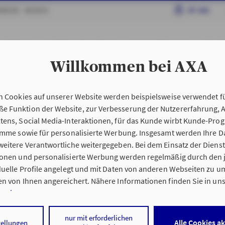
RRIERE
MEDIEN
MY AXA
AHRZEUGE
HAFTPFLICHT & RECHT
HAUS & WOHNUNG
GESUN
Willkommen bei AXA
n Cookies auf unserer Website werden beispielsweise verwendet fü
undheitsschutz
Gesund
 Funktion der Website, zur Verbesserung der Nutzererfahrung, 
tens, Social Media-Interaktionen, für das Kunde wirbt Kunde-Pro
ramme sowie für personalisierte Werbung. Insgesamt werden Ihre D
eitere Verantwortliche weitergegeben. Bei dem Einsatz der Dienste
ionen und personalisierte Werbung werden regelmäßig durch den 
iduelle Profile angelegt und mit Daten von anderen Webseiten zu 
n von Ihnen angereichert. Nähere Informationen finden Sie in un
nweisen
.
 auf „Alle Cookies akzeptieren" stimmen Sie für alle nicht technisc
nur mit erforderlichen
Alle Cookies a
tellungen