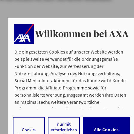
Willkommen bei AXA
Die eingesetzten Cookies auf unserer Website werden
beispielsweise verwendet für die ordnungsgemäße
Funktion der Website, zur Verbesserung der
Nutzererfahrung, Analysen des Nutzungsverhaltens,
Social Media-Interaktionen, für das Kunde wirbt Kunde-
Programm, die Affiliate-Programme sowie für
personalisierte Werbung. Insgesamt werden Ihre Daten
an maximal sechs weitere Verantwortliche
weitergegeben. Bei dem Einsatz der Dienste für Social
Media-Interaktionen und personalisierte Werbung
werden regelmäßig durch den jeweiligen Anbieter
nur mit
Alle Cookies
Cookie-
erforderlichen
individuelle Profile angelegt und mit Daten von anderen