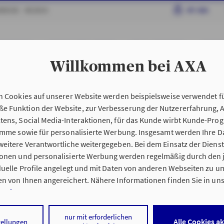
RRIERE
MEDIEN
MY AXA
AHRZEUGE
HAFTPFLICHT & RECHT
HAUS & WOHNUNG
GESUN
Willkommen bei AXA
t
n Cookies auf unserer Website werden beispielsweise verwendet fü
 Funktion der Website, zur Verbesserung der Nutzererfahrung, 
flicht
tens, Social Media-Interaktionen, für das Kunde wirbt Kunde-Pro
Richtig versic
ramme sowie für personalisierte Werbung. Insgesamt werden Ihre D
eitere Verantwortliche weitergegeben. Bei dem Einsatz der Dienste
ionen und personalisierte Werbung werden regelmäßig durch den 
iduelle Profile angelegt und mit Daten von anderen Webseiten zu 
n von Ihnen angereichert. Nähere Informationen finden Sie in un
nweisen
.
 auf „Alle Cookies akzeptieren" stimmen Sie für alle nicht technisc
nur mit erforderlichen
Alle Cookies a
tellungen