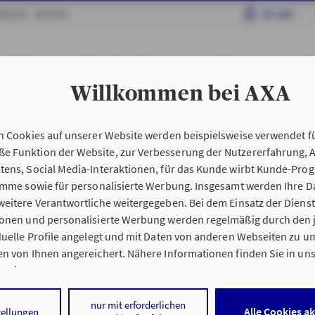
RRIERE
MEDIEN
MY AXA
AHRZEUGE
HAFTPFLICHT & RECHT
HAUS & WOHNUNG
GESUN
Willkommen bei AXA
dbesitzhaftpflicht
n Cookies auf unserer Website werden beispielsweise verwendet fü
zerhaftpflicht von AX
 Funktion der Website, zur Verbesserung der Nutzererfahrung, 
tens, Social Media-Interaktionen, für das Kunde wirbt Kunde-Pro
icht für Gelände- und
ramme sowie für personalisierte Werbung. Insgesamt werden Ihre D
eitere Verantwortliche weitergegeben. Bei dem Einsatz der Dienste
egen Personen-, Sach- und Vermögensschäden
Schutz vor
ionen und personalisierte Werbung werden regelmäßig durch den 
iduelle Profile angelegt und mit Daten von anderen Webseiten zu 
n von Ihnen angereichert. Nähere Informationen finden Sie in un
nweisen
.
 auf „Alle Cookies akzeptieren" stimmen Sie für alle nicht technisc
nur mit erforderlichen
Alle Cookies a
tellungen