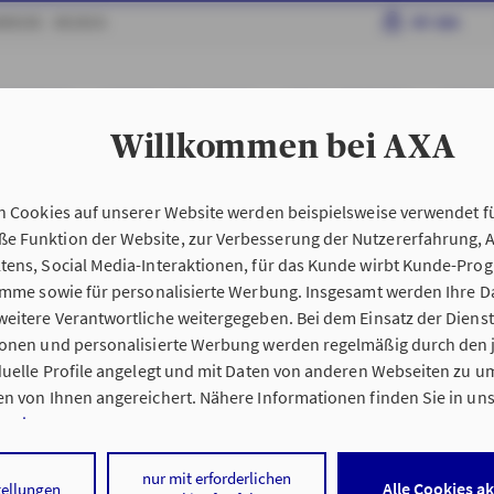
RRIERE
MEDIEN
MY AXA
AHRZEUGE
HAFTPFLICHT & RECHT
HAUS & WOHNUNG
GESUN
Willkommen bei AXA
dbesitzhaftpflicht
n Cookies auf unserer Website werden beispielsweise verwendet fü
zerhaftpflicht von AX
 Funktion der Website, zur Verbesserung der Nutzererfahrung, 
tens, Social Media-Interaktionen, für das Kunde wirbt Kunde-Pro
icht für Gelände- und
ramme sowie für personalisierte Werbung. Insgesamt werden Ihre D
eitere Verantwortliche weitergegeben. Bei dem Einsatz der Dienste
egen Personen-, Sach- und Vermögensschäden
Schutz vor
ionen und personalisierte Werbung werden regelmäßig durch den 
iduelle Profile angelegt und mit Daten von anderen Webseiten zu 
n von Ihnen angereichert. Nähere Informationen finden Sie in un
nweisen
.
 auf „Alle Cookies akzeptieren" stimmen Sie für alle nicht technisc
nur mit erforderlichen
Alle Cookies a
tellungen