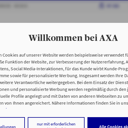
RRIERE
MEDIEN
MY AXA
AHRZEUGE
HAFTPFLICHT & RECHT
HAUS & WOHNUNG
GESUN
Willkommen bei AXA
icherung
n Cookies auf unserer Website werden beispielsweise verwendet fü
ersicherung von AXA
Sc
 Funktion der Website, zur Verbesserung der Nutzererfahrung, 
tens, Social Media-Interaktionen, für das Kunde wirbt Kunde-Pro
erechnet: Sie haben Li
ramme sowie für personalisierte Werbung. Insgesamt werden Ihre D
eitere Verantwortliche weitergegeben. Bei dem Einsatz der Dienste
le, 26 Jahre und wohne
ionen und personalisierte Werbung werden regelmäßig durch den 
iduelle Profile angelegt und mit Daten von anderen Webseiten zu 
re schadenfrei und hab
n von Ihnen angereichert. Nähere Informationen finden Sie in un
nweisen
.
riftverfahren gewählt.
 auf „Alle Cookies akzeptieren" stimmen Sie für alle nicht technisc
nur mit erforderlichen
Alle Cookies a
tellungen