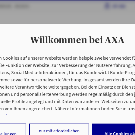
RRIERE
MEDIEN
MY AXA
AHRZEUGE
HAFTPFLICHT & RECHT
HAUS & WOHNUNG
GESUN
Willkommen bei AXA
icherung
n Cookies auf unserer Website werden beispielsweise verwendet fü
ersicherung von AXA
Sc
 Funktion der Website, zur Verbesserung der Nutzererfahrung, 
tens, Social Media-Interaktionen, für das Kunde wirbt Kunde-Pro
erechnet: Sie haben Li
ramme sowie für personalisierte Werbung. Insgesamt werden Ihre D
eitere Verantwortliche weitergegeben. Bei dem Einsatz der Dienste
le, 26 Jahre und wohne
ionen und personalisierte Werbung werden regelmäßig durch den 
iduelle Profile angelegt und mit Daten von anderen Webseiten zu 
re schadenfrei und hab
n von Ihnen angereichert. Nähere Informationen finden Sie in un
nweisen
.
riftverfahren gewählt.
 auf „Alle Cookies akzeptieren" stimmen Sie für alle nicht technisc
nur mit erforderlichen
Alle Cookies a
tellungen