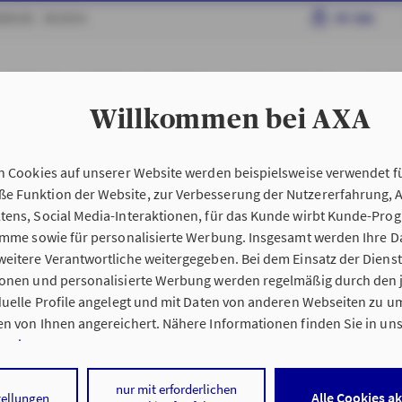
RRIERE
MEDIEN
MY AXA
AHRZEUGE
HAFTPFLICHT & RECHT
HAUS & WOHNUNG
GESUN
Willkommen bei AXA
n Cookies auf unserer Website werden beispielsweise verwendet fü
erung von AXA
Flexibel
 Funktion der Website, zur Verbesserung der Nutzererfahrung, 
tens, Social Media-Interaktionen, für das Kunde wirbt Kunde-Pro
ramme sowie für personalisierte Werbung. Insgesamt werden Ihre D
eitere Verantwortliche weitergegeben. Bei dem Einsatz der Dienste
ionen und personalisierte Werbung werden regelmäßig durch den 
iduelle Profile angelegt und mit Daten von anderen Webseiten zu 
n von Ihnen angereichert. Nähere Informationen finden Sie in un
nweisen
.
 auf „Alle Cookies akzeptieren" stimmen Sie für alle nicht technisc
nur mit erforderlichen
Alle Cookies a
tellungen