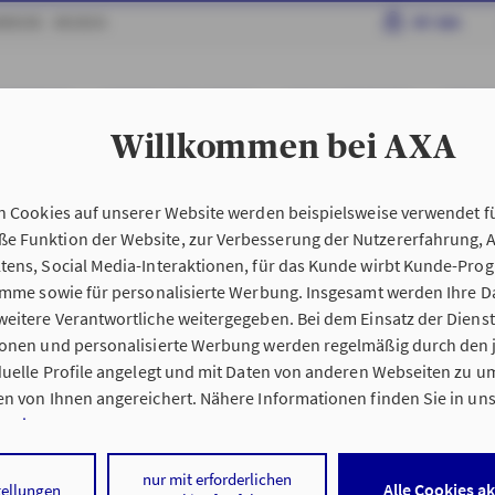
RRIERE
MEDIEN
MY AXA
AHRZEUGE
HAFTPFLICHT & RECHT
HAUS & WOHNUNG
GESUN
Willkommen bei AXA
n Cookies auf unserer Website werden beispielsweise verwendet fü
erung von AXA
Flexibel
 Funktion der Website, zur Verbesserung der Nutzererfahrung, 
tens, Social Media-Interaktionen, für das Kunde wirbt Kunde-Pro
ramme sowie für personalisierte Werbung. Insgesamt werden Ihre D
eitere Verantwortliche weitergegeben. Bei dem Einsatz der Dienste
ionen und personalisierte Werbung werden regelmäßig durch den 
iduelle Profile angelegt und mit Daten von anderen Webseiten zu 
n von Ihnen angereichert. Nähere Informationen finden Sie in un
nweisen
.
 auf „Alle Cookies akzeptieren" stimmen Sie für alle nicht technisc
nur mit erforderlichen
Alle Cookies a
tellungen