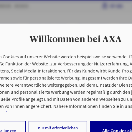
RRIERE
MEDIEN
MY AXA
AHRZEUGE
HAFTPFLICHT & RECHT
HAUS & WOHNUNG
GESUN
Willkommen bei AXA
erung
n Cookies auf unserer Website werden beispielsweise verwendet fü
erung von AXA
Sichern
 Funktion der Website, zur Verbesserung der Nutzererfahrung, 
tens, Social Media-Interaktionen, für das Kunde wirbt Kunde-Pro
n ab
ramme sowie für personalisierte Werbung. Insgesamt werden Ihre D
eitere Verantwortliche weitergegeben. Bei dem Einsatz der Dienste
teine
Flexibel anpassbar und kündbar
ionen und personalisierte Werbung werden regelmäßig durch den 
iduelle Profile angelegt und mit Daten von anderen Webseiten zu 
n von Ihnen angereichert. Nähere Informationen finden Sie in un
nweisen
.
 auf „Alle Cookies akzeptieren" stimmen Sie für alle nicht technisc
nur mit erforderlichen
Alle Cookies a
tellungen