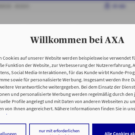
RRIERE
MEDIEN
MY AXA
AHRZEUGE
HAFTPFLICHT & RECHT
HAUS & WOHNUNG
GESUN
Willkommen bei AXA
n Cookies auf unserer Website werden beispielsweise verwendet fü
& Wohnung
Wohlfühlen 
 Funktion der Website, zur Verbesserung der Nutzererfahrung, 
tens, Social Media-Interaktionen, für das Kunde wirbt Kunde-Pro
ramme sowie für personalisierte Werbung. Insgesamt werden Ihre D
eitere Verantwortliche weitergegeben. Bei dem Einsatz der Dienste
ionen und personalisierte Werbung werden regelmäßig durch den 
iduelle Profile angelegt und mit Daten von anderen Webseiten zu 
n von Ihnen angereichert. Nähere Informationen finden Sie in un
nweisen
.
 auf „Alle Cookies akzeptieren" stimmen Sie für alle nicht technisc
nur mit erforderlichen
Alle Cookies a
tellungen