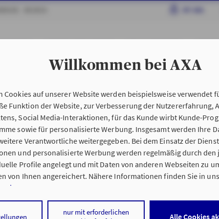
RRIERE
MEDIEN
MY AXA
AHRZEUGE
HAFTPFLICHT & RECHT
HAUS & WOHNUNG
GESUN
Willkommen bei AXA
n Cookies auf unserer Website werden beispielsweise verwendet fü
icherung von AXA
Die l
 Funktion der Website, zur Verbesserung der Nutzererfahrung, 
tens, Social Media-Interaktionen, für das Kunde wirbt Kunde-Pro
ramme sowie für personalisierte Werbung. Insgesamt werden Ihre D
digung bis 36 Monate möglich
Ladekabel gegen Diebstahl m
eitere Verantwortliche weitergegeben. Bei dem Einsatz der Dienste
ionen und personalisierte Werbung werden regelmäßig durch den 
iduelle Profile angelegt und mit Daten von anderen Webseiten zu 
n von Ihnen angereichert. Nähere Informationen finden Sie in un
nweisen
.
 auf „Alle Cookies akzeptieren" stimmen Sie für alle nicht technisc
nur mit erforderlichen
Alle Cookies a
tellungen