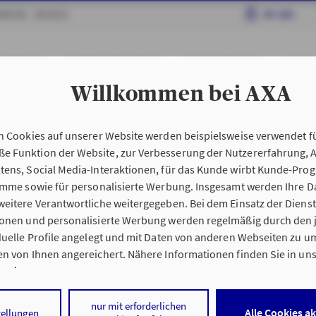
RRIERE
MEDIEN
MY AXA
AHRZEUGE
HAFTPFLICHT & RECHT
HAUS & WOHNUNG
GESUN
Willkommen bei AXA
n Cookies auf unserer Website werden beispielsweise verwendet fü
erung
Einfach, günstig 
 Funktion der Website, zur Verbesserung der Nutzererfahrung, 
tens, Social Media-Interaktionen, für das Kunde wirbt Kunde-Pro
ramme sowie für personalisierte Werbung. Insgesamt werden Ihre D
eitere Verantwortliche weitergegeben. Bei dem Einsatz der Dienste
ionen und personalisierte Werbung werden regelmäßig durch den 
iduelle Profile angelegt und mit Daten von anderen Webseiten zu 
n von Ihnen angereichert. Nähere Informationen finden Sie in un
nweisen
.
 auf „Alle Cookies akzeptieren" stimmen Sie für alle nicht technisc
nur mit erforderlichen
Alle Cookies a
tellungen