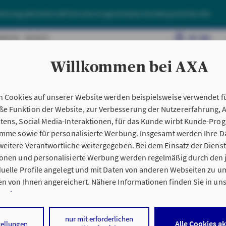
cherung zahlreiche Self-Services im geschützten Kundenportal My AXA.
RRIERE
MEDIEN
MY AXA
Willkommen bei AXA
AHRZEUGE
HAFTPFLICHT & RECHT
HAUS & WOHNUNG
GESUN
n Cookies auf unserer Website werden beispielsweise verwendet fü
 Funktion der Website, zur Verbesserung der Nutzererfahrung, 
tens, Social Media-Interaktionen, für das Kunde wirbt Kunde-Pro
ramme sowie für personalisierte Werbung. Insgesamt werden Ihre D
für Fahrzeuge
Unterwe
eitere Verantwortliche weitergegeben. Bei dem Einsatz der Dienste
ionen und personalisierte Werbung werden regelmäßig durch den 
iduelle Profile angelegt und mit Daten von anderen Webseiten zu 
n von Ihnen angereichert. Nähere Informationen finden Sie in un
nweisen
.
 auf „Alle Cookies akzeptieren" stimmen Sie für alle nicht technisc
nur mit erforderlichen
Alle Cookies a
tellungen