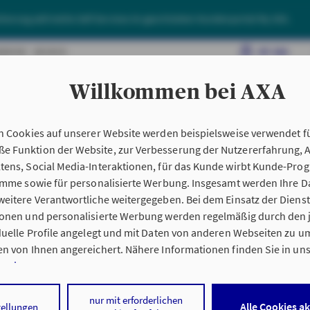
cherung zahlreiche Self-Services im geschützten Kundenportal My AXA.
RRIERE
MEDIEN
MY AXA
Willkommen bei AXA
AHRZEUGE
HAFTPFLICHT & RECHT
HAUS & WOHNUNG
GESUN
n Cookies auf unserer Website werden beispielsweise verwendet fü
 Funktion der Website, zur Verbesserung der Nutzererfahrung, 
tens, Social Media-Interaktionen, für das Kunde wirbt Kunde-Pro
ramme sowie für personalisierte Werbung. Insgesamt werden Ihre D
für Fahrzeuge
Unterwe
eitere Verantwortliche weitergegeben. Bei dem Einsatz der Dienste
ionen und personalisierte Werbung werden regelmäßig durch den 
iduelle Profile angelegt und mit Daten von anderen Webseiten zu 
n von Ihnen angereichert. Nähere Informationen finden Sie in un
nweisen
.
 auf „Alle Cookies akzeptieren" stimmen Sie für alle nicht technisc
nur mit erforderlichen
Alle Cookies a
tellungen