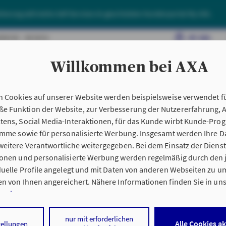
cherung zahlreiche Self-Services im geschützten Kundenportal My AXA.
RRIERE
MEDIEN
MY AXA
Willkommen bei AXA
AHRZEUGE
HAFTPFLICHT & RECHT
HAUS & WOHNUNG
GESUN
n Cookies auf unserer Website werden beispielsweise verwendet fü
 Funktion der Website, zur Verbesserung der Nutzererfahrung, 
tens, Social Media-Interaktionen, für das Kunde wirbt Kunde-Pro
ramme sowie für personalisierte Werbung. Insgesamt werden Ihre D
für Fahrzeuge
Unterwe
eitere Verantwortliche weitergegeben. Bei dem Einsatz der Dienste
ionen und personalisierte Werbung werden regelmäßig durch den 
iduelle Profile angelegt und mit Daten von anderen Webseiten zu 
n von Ihnen angereichert. Nähere Informationen finden Sie in un
nweisen
.
 auf „Alle Cookies akzeptieren" stimmen Sie für alle nicht technisc
nur mit erforderlichen
Alle Cookies a
tellungen