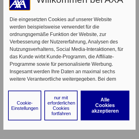
Die eingesetzten Cookies auf unserer Website
werden beispielsweise verwendet für die
ordnungsgemäße Funktion der Website, zur
Verbesserung der Nutzererfahrung, Analysen des
Nutzungsverhaltens, Social Media-Interaktionen, für
das Kunde wirbt Kunde-Programm, die Affiliate-
Programme sowie für personalisierte Werbung.
Insgesamt werden Ihre Daten an maximal sechs
weitere Verantwortliche weitergegeben. Bei dem
Einsatz der Dienste für Social Media-Interaktionen
und personalisierte Werbung werden regelmäßig
nur mit
Alle
durch den jeweiligen Anbieter individuelle Profile
Cookie-
erforderlichen
Cookies
Einstellungen
Cookies
angelegt und mit Daten von anderen Webseiten zu
akzeptieren
fortfahren
umfassenden Nutzungsprofilen von Ihnen
angereichert. Nähere Informationen finden Sie in
unseren
Datenschutzhinweisen
.