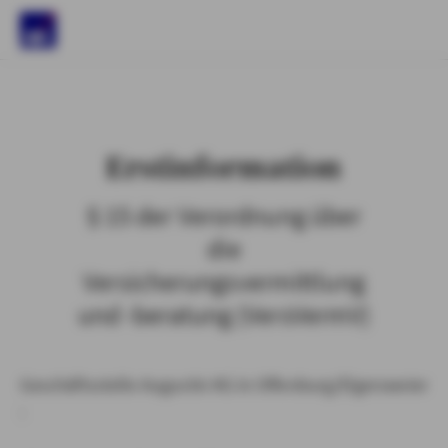
)
Erstinformation
§ 15 der Verordnung über
die
Versicherungsvermittlung
und -beratung (VersVermV)
Geschäftsstelle Augustin KG in Offenburg/Elgersweier
: