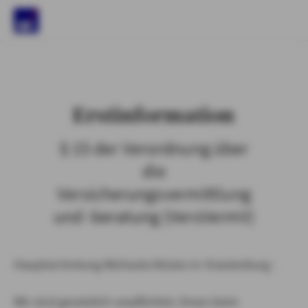
)
Erstinformation
§ 15 der Verordnung über
die
Versicherungsvermittlung
und -beratung (VersVermV)
Hauptvertretung Michaela Kösien in Oranienburg :
Wir sind gesetzlich verpflichtet, Ihnen beim