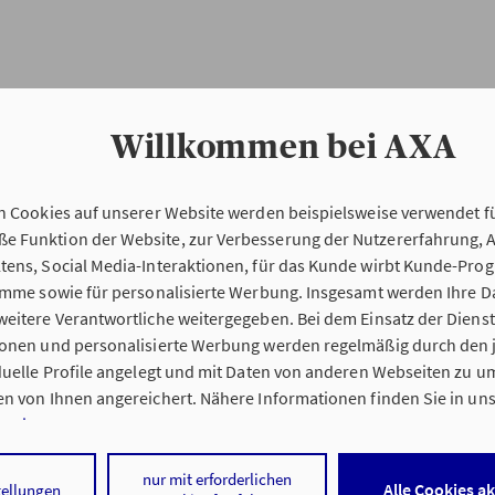
Willkommen bei AXA
n Cookies auf unserer Website werden beispielsweise verwendet fü
Erstinformation
 Funktion der Website, zur Verbesserung der Nutzererfahrung, 
tens, Social Media-Interaktionen, für das Kunde wirbt Kunde-Pro
ramme sowie für personalisierte Werbung. Insgesamt werden Ihre D
Verordnung über die Versicherungsvermitt
eitere Verantwortliche weitergegeben. Bei dem Einsatz der Dienste
beratung (VersVermV)
ionen und personalisierte Werbung werden regelmäßig durch den 
iduelle Profile angelegt und mit Daten von anderen Webseiten zu 
n von Ihnen angereichert. Nähere Informationen finden Sie in un
nweisen
.
ng Bernhard Miereisz in Au am Rhein :
 auf „Alle Cookies akzeptieren" stimmen Sie für alle nicht technisc
nur mit erforderlichen
Alle Cookies a
tellungen