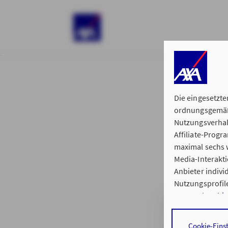
)
Die eingesetzte
ordnungsgemäße
Nutzungsverhal
Affiliate-Prog
§ 15 der 
maximal sechs w
Media-Interakt
Anbieter indiv
Nutzungsprofile
Datenschutzhi
Generalvertretu
Durch den Klick
Cookie-Eins