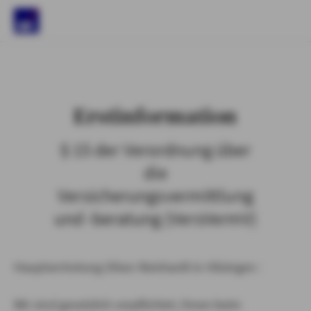
)
Erstinformation
§ 15 der Verordnung über
die
Versicherungsvermittlung
und -beratung (VersVermV)
Hauptvertretung Oliver Reinhardt in Hilzingen :
Wir sind gesetzlich verpflichtet, Ihnen beim