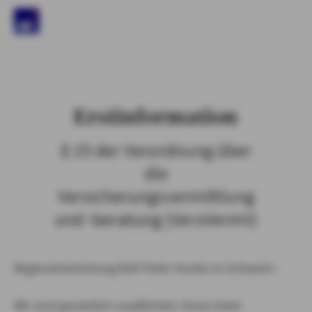
)
Erstinformation
§ 15 der Verordnung über
die
Versicherungsvermittlung
und -beratung (VersVermV)
Regionalvertretung Ralf-Peter Hunke in Schwerin :
Wir sind gesetzlich verpflichtet, Ihnen beim