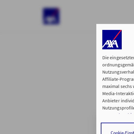
)
Die eingesetzte
ordnungsgemäße
Nutzungsverhal
Affiliate-Prog
§ 15 der 
maximal sechs w
Media-Interakt
Anbieter indiv
Nutzungsprofile
Datenschutzhi
Geschäftsstelle
Durch den Klick
Cookie-Eins