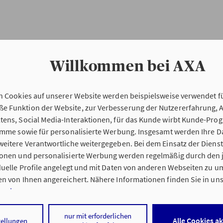
Willkommen bei AXA
n Cookies auf unserer Website werden beispielsweise verwendet fü
Erstinformation
 Funktion der Website, zur Verbesserung der Nutzererfahrung, 
tens, Social Media-Interaktionen, für das Kunde wirbt Kunde-Pro
ramme sowie für personalisierte Werbung. Insgesamt werden Ihre D
Verordnung über die Versicherungsvermitt
eitere Verantwortliche weitergegeben. Bei dem Einsatz der Dienste
beratung (VersVermV)
ionen und personalisierte Werbung werden regelmäßig durch den 
iduelle Profile angelegt und mit Daten von anderen Webseiten zu 
n von Ihnen angereichert. Nähere Informationen finden Sie in un
nweisen
.
 Wittenberg & Zielinski OHG in Berlin :
 auf „Alle Cookies akzeptieren" stimmen Sie für alle nicht technisc
nur mit erforderlichen
Alle Cookies a
tellungen