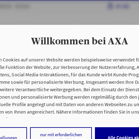
RRIERE
MEDIEN
MY AXA
AHRZEUGE
HAFTPFLICHT & RECHT
HAUS & WOHNUNG
GESUN
Willkommen bei AXA
n Cookies auf unserer Website werden beispielsweise verwendet fü
Versicherungsangebote
 Funktion der Website, zur Verbesserung der Nutzererfahrung, 
tens, Social Media-Interaktionen, für das Kunde wirbt Kunde-Pro
ramme sowie für personalisierte Werbung. Insgesamt werden Ihre D
eitere Verantwortliche weitergegeben. Bei dem Einsatz der Dienste
ote berechnen
ionen und personalisierte Werbung werden regelmäßig durch den 
iduelle Profile angelegt und mit Daten von anderen Webseiten zu 
n von Ihnen angereichert. Nähere Informationen finden Sie in un
nweisen
.
 auf „Alle Cookies akzeptieren" stimmen Sie für alle nicht technisc
nur mit erforderlichen
Alle Cookies a
tellungen