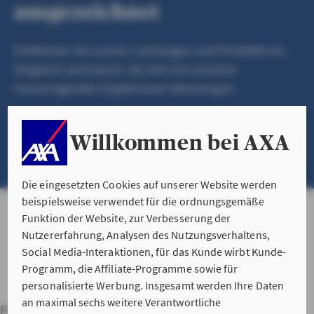
ausgezeichnet
Entdecken Sie unsere Leistungen und Produkte im
Vergleich und lassen Sie sich von unseren
hervorragenden Ergebnissen überzeugen.
Willkommen bei AXA
TESTS PRODUKTE UND SERVICES
Die eingesetzten Cookies auf unserer Website werden
beispielsweise verwendet für die ordnungsgemäße
Funktion der Website, zur Verbesserung der
Nutzererfahrung, Analysen des Nutzungsverhaltens,
Social Media-Interaktionen, für das Kunde wirbt Kunde-
Programm, die Affiliate-Programme sowie für
personalisierte Werbung. Insgesamt werden Ihre Daten
an maximal sechs weitere Verantwortliche
Private Haftpflichtversicherung
Hausratversicherung